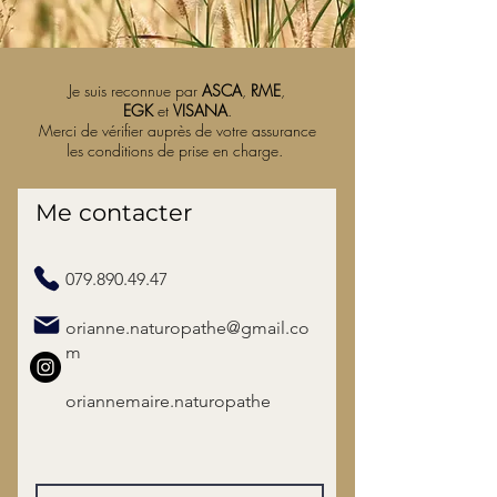
Je suis reconnue par
ASCA
,
RME
,
EGK
et
VISANA
.
Merci de vérifier auprès de votre assurance
les conditions de prise en charge.
Me contacter
079.890.49.47
orianne.naturopathe@gmail.co
m
oriannemaire.naturopathe